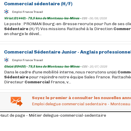
Commercial
sédentaire
(H/F)
Emploi France Travail
Viriat (01440) - 79,5 kms de Montceau-les-Mines -
CDI -
06/08/2026
Le poste : PROMAN Bourg-en-Bresse recrute pour l'un de ses cli
Sédentaire
(H/F) Vos missions Rattaché à la Direction
Commer
en charge le dével...
Commercial
Sédentaire
Junior - Anglais professionnel
Emploi France Travail
Gleizé (69400) - 79,5 kms de Montceau-les-Mines -
CDI -
20/07/2026
Dans le cadre d'une mobilité interne, nous recrutons un(e)
Comme
Sédentaire
pour rejoindre notre équipe Sales France. Rattaché(
Directeur
Commercial
France, v...
Soyez le premier à consulter les nouvelles ann
Emploi delegue commercial sedentaire - Montceau
Haut de page - Métier delegue-commercial-sedentaire