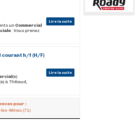
Lire la suite
ents un
Commercial
ciale
: Vous prenez
 courant h/f (H/F)
Lire la suite
rcial
(e)
e) à Thibaud,
onces pour :
-les-Mines (71)