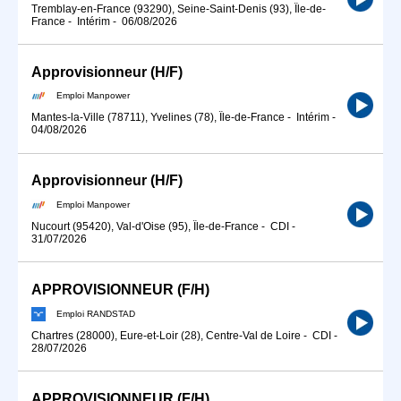
Tremblay-en-France (93290), Seine-Saint-Denis (93), Île-de-
France
-
Intérim
-
06/08/2026
Approvisionneur (H/F)
Emploi Manpower
Mantes-la-Ville (78711), Yvelines (78), Île-de-France
-
Intérim
-
04/08/2026
Approvisionneur (H/F)
Emploi Manpower
Nucourt (95420), Val-d'Oise (95), Île-de-France
-
CDI
-
31/07/2026
APPROVISIONNEUR (F/H)
Emploi RANDSTAD
Chartres (28000), Eure-et-Loir (28), Centre-Val de Loire
-
CDI
-
28/07/2026
APPROVISIONNEUR (F/H)