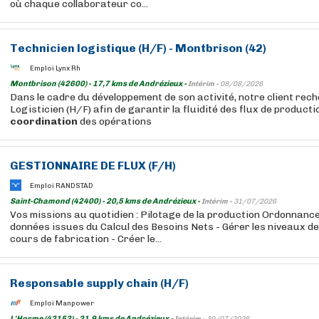
où chaque collaborateur co...
Technicien
logistique
(H/F) - Montbrison (42)
Emploi Lynx Rh
Montbrison (42600) - 17,7 kms de Andrézieux -
Intérim -
08/08/2026
Dans le cadre du développement de son activité, notre client rech
Logisticien (H/F) afin de garantir la fluidité des flux de producti
coordination
des opérations
GESTIONNAIRE DE FLUX (F/H)
Emploi RANDSTAD
Saint-Chamond (42400) - 20,5 kms de Andrézieux -
Intérim -
31/07/2026
Vos missions au quotidien : Pilotage de la production Ordonnancem
données issues du Calcul des Besoins Nets - Gérer les niveaux de 
cours de fabrication - Créer le...
Responsable supply chain (H/F)
Emploi Manpower
L'Horme (42152) - 21,9 kms de Andrézieux -