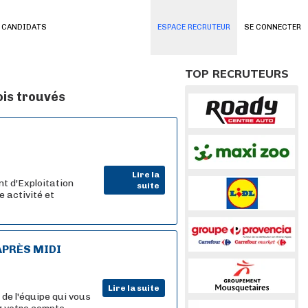
 CANDIDATS
ESPACE RECRUTEUR
SE CONNECTER
TOP RECRUTEURS
ois trouvés
Lire la
 d'Exploitation
suite
e activité et
APRÈS MIDI
Lire la suite
de l'équipe qui vous