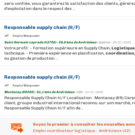
sera confiée, vous garantirez la satisfaction des clients, gérer
d'exploitation dans le respect des ...
Responsable supply chain (H/F)
Emploi Manpower
Saint-Germain-Laprade (43700) - 58,8 kms de Andrézieux -
Intérim -
30/07/2026
Votre profil : - Formation supérieure en Supply Chain,
Logistique
technique. - Première expérience en planification,
coordination
ou gestion de production ...
Responsable supply chain (H/F)
Emploi Manpower
Montanay (69250) - 61,1 kms de Andrézieux -
CDI -
10/07/2026
Responsable Supply Chain H/F Localisation : Montanay (69) Carp
client, groupe industriel international reconnu sur son marché, 
Responsable Supply Chain H/F afin de...
Soyez le premier à consulter les nouvelles ann
Emploi coordinateur logistique - Andrézieux (42)