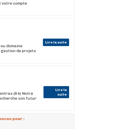
ez votre compte
Lire la suite
ou domaine
, gestion de projets
Lire la
entras (84) Notre
suite
recherche son futur
onces pour :