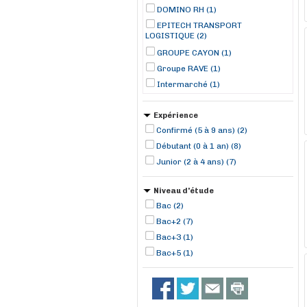
DOMINO RH (1)
EPITECH TRANSPORT
LOGISTIQUE (2)
GROUPE CAYON (1)
Groupe RAVE (1)
Intermarché (1)
La Solution Transport (1)
Expérience
Lynx Rh (2)
Confirmé (5 à 9 ans) (2)
Manpower (6)
Débutant (0 à 1 an) (8)
Randstad professional (1)
Junior (2 à 4 ans) (7)
RANDSTAD (7)
TEMPO ONE (1)
Niveau d'étude
Bac (2)
Bac+2 (7)
Bac+3 (1)
Bac+5 (1)