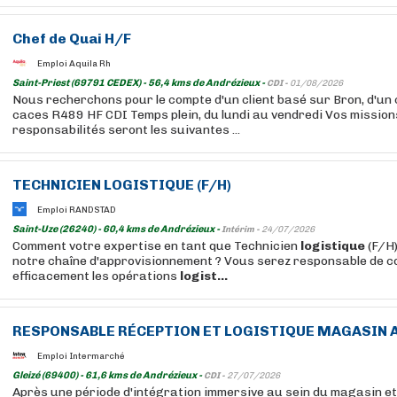
Chef de Quai H/F
Emploi Aquila Rh
Saint-Priest (69791 CEDEX) - 56,4 kms de Andrézieux -
CDI -
01/08/2026
Nous recherchons pour le compte d'un client basé sur Bron, d'un 
caces R489 HF CDI Temps plein, du lundi au vendredi Vos mission
responsabilités seront les suivantes ...
TECHNICIEN
LOGISTIQUE
(F/H)
Emploi RANDSTAD
Saint-Uze (26240) - 60,4 kms de Andrézieux -
Intérim -
24/07/2026
Comment votre expertise en tant que Technicien
logistique
(F/H)
notre chaîne d'approvisionnement ? Vous serez responsable de 
efficacement les opérations
logist...
RESPONSABLE RÉCEPTION ET
LOGISTIQUE
MAGASIN A
Emploi Intermarché
Gleizé (69400) - 61,6 kms de Andrézieux -
CDI -
27/07/2026
Après une période d'intégration immersive au sein du magasin et 