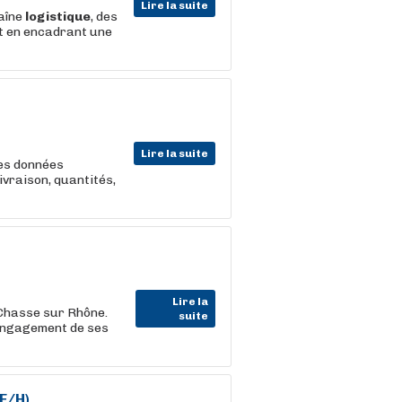
Lire la suite
haîne
logistique
, des
ut en encadrant une
Lire la suite
des données
ivraison, quantités,
Lire la
 Chasse sur Rhône.
suite
'engagement de ses
F/H)