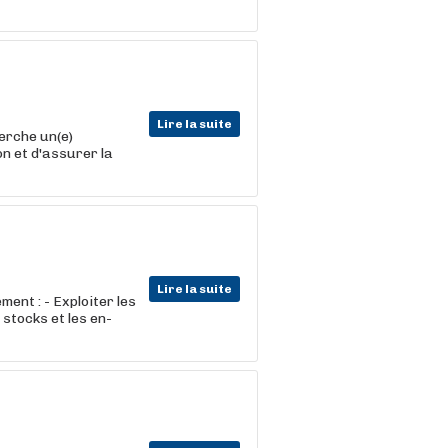
Lire la suite
erche un(e)
on et d'assurer la
Lire la suite
ent : - Exploiter les
stocks et les en-