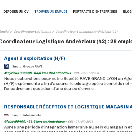
DEPOSER UN CV
TROUVER UN EMPLOI
PORTRAITS D'ENTREPRISES
BLOG
>
>
Emploi
Coordinateur Logistique
Coordinateur Logistique Andrézieux (42)
Coordinateur Logistique Andrézieux (42) : 28 empl
Agent d'exploitation (H/F)
Emploi Groupe RAVE
Meyzieux (69330) - 63,6 kms de Andrézieux -
CDI -
24/07/2026
Nous recherchons pour notre Société RAVE GRAND LYON un Agent
(H/F) expérimenté afin d'assurer le pilotage opérationnel de notr
l'encadrement quotidien d'une équipe d'enviro...
RESPONSABLE RÉCEPTION ET LOGISTIQUE MAGASIN 
Emploi Intermarché
Gleizé (69400) - 61,6 kms de Andrézieux -
CDI -
27/07/2026
Après une période d'intégration immersive au sein du magasin et 