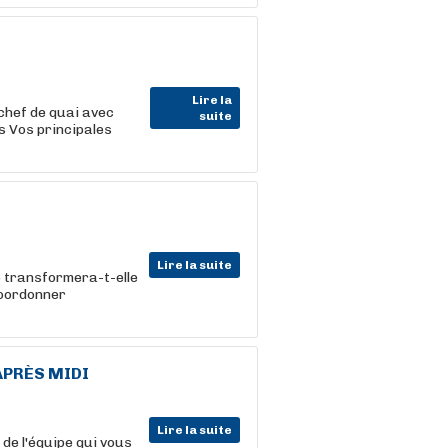
Lire la
chef de quai avec
suite
s Vos principales
Lire la suite
 transformera-t-elle
coordonner
PRÈS MIDI
Lire la suite
de l'équipe qui vous