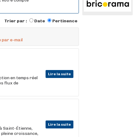
ez votre compte
Trier par :
Date
Pertinence
 par e-mail
Lire la suite
ction en temps réel
es flux de
Lire la suite
 à Saint-Étienne,
 pleine croissance,