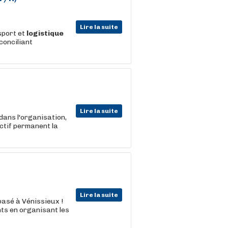
Lire la suite
sport et
logistique
conciliant
Lire la suite
dans l'organisation,
ectif permanent la
Lire la suite
 basé à Vénissieux !
nts en organisant les