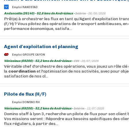
Emploi RANDSTAD
Andancette (26140) - 52,8 kms de Andrézieux -
Intérim -
06/08/2026
Prêt(e) à orchestrer les flux en tant qu'Agent d'exploitation tran
(F/H) ? Vous pilotez des opérations de transport ambitieuses, en 
performance économique, satisfa...
Agent d'exploitation et planning
Emploi GROUPE CAYON
Vénissieux (69200) - 52,2 kms de Andrézieux -
CDI -
29/07/2026
Véritable chef d'orchestre des opérations, vous jouez un rôle clé 
la
coordination
et l'optimisation de nos activités, avec pour obj
satisfaction de nos cl...
Pilote de flux (H/F)
Emploi DOMINO RH
Vénissieux (69200) - 52,2 kms de Andrézieux -
Intérim -
12/07/2026
Domino staff à lyon 3, recherche un pilote de flux pour son client
Vos missions seront : Répondre aux besoins spécifiques des clie
flux réguliers, à partir des...