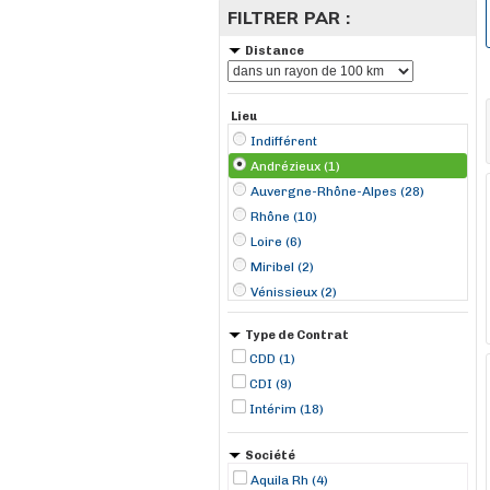
FILTRER PAR :
Distance
Lieu
Indifférent
Andrézieux (1)
Auvergne-Rhône-Alpes (28)
Rhône (10)
Loire (6)
Miribel (2)
Vénissieux (2)
Andancette (1)
Type de Contrat
Auzon (1)
CDD (1)
Beynost (1)
CDI (9)
Chassieu (1)
Intérim (18)
Colombier (1)
Fallavier (1)
Société
Genas (1)
Aquila Rh (4)