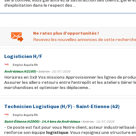
sera confiée, vous garantirez la satisfaction des clients, gérer
d'exploitation dans le respect des ...
Ne ratez plus d'opportunités !
Recevez les nouvelles annonces de cette recherche
Logisticien H/F
Emploi Aquila Rh
Andrézieux (42160) -
Intérim -
25/07/2026
Horaires en 3x8 Vos missions Approvisionner les lignes de produ
Assurer les allers-retours entre l'entrepôt et les ateliers Gérer l
marchandises et optimiser les déplaceme...
Technicien
Logistique
(H/F) - Saint-Etienne (42)
Emploi Aquila Rh
Saint-Étienne (42000) - 14,4 kms de Andrézieux -
Intérim -
16/07/2026
- Ce poste est fait pour vous Notre client, acteur industriel basé
renforce son équipe
logistique
. Vous rejoignez une structure en