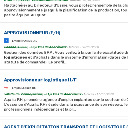
Intérim -
30/07/2026
Rattaché(e) au Directeur d'Usine, vous pilotez l'ensemble de la c
approvisionnements jusqu'à la planification de la production, to
petite équipe. Au quot...
APPROVISIONNEUR (F/H)
Emploi RANDSTAD
Roanne (42300) - 58,6 kms de Andrézieux -
Intérim -
30/07/2026
Gestion des données ERP : Vous veillez à la parfaite exactitude 
logistiques
et d'achats dans le système d'information (dates de l
statuts de commande). Le profil...
Approvisionneur
logistique
H/F
Emploi Aquila Rh
Villette-de-Vienne (38200) - 51,5 kms de Andrézieux -
Intérim -
17/07/2026
Aquila RH, première agence d'emploi implantée sur le secteur de
L'essence d'Aquila RH réside dans la puissance de son réseau, l
professionnels indépendants et la pr...
AGENT D'EXPLOITATION TRANSPORT ET
LOGISTIQUE
(