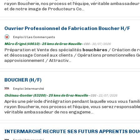
rayon Boucherie, nos process et l'équipe, véritable ambassadeu
et de notre image de Producteurs Co...
Ouvrier Professionnel de Fabrication
Boucher
H/F
Emploi U Les Commerçants
Mûrs-Érigné (49610) - 25 kms de Grez-Neuville -
CDI -
30/07/2026
Préparation et Vente des spécialités
bouchères
/ Création de 
et désossage Conseil aux clients / Opérations promotionnelles G
approvisionnement / Attractiv...
BOUCHER
(H/F)
Emploi Intermarché
Château-Gontier (53200) - 25 kms de Grez-Neuville -
CDI -
22/07/2026
Après une période d'intégration pendant laquelle vous vous famil
rayon Boucherie, nos process et l'équipe, vous serez responsable
véritable ambassadeur de nos engageme...
INTERMARCHÉ RECRUTE SES FUTURS APPRENTIS
BOU