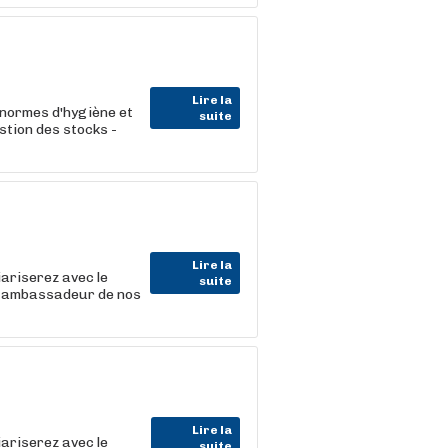
Lire la
s normes d'hygiène et
suite
tion des stocks -
Lire la
iariserez avec le
suite
le ambassadeur de nos
Lire la
iariserez avec le
suite