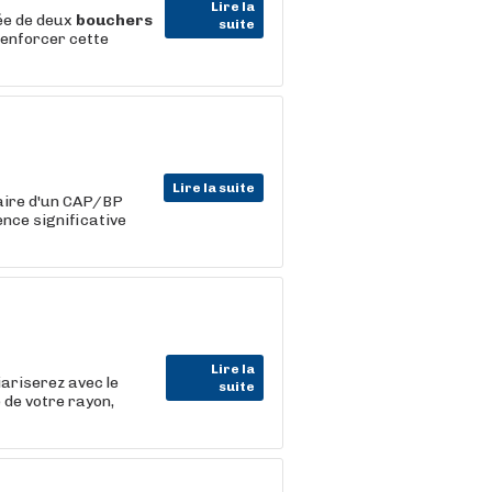
Lire la
ée de deux
bouchers
suite
renforcer cette
Lire la suite
ulaire d'un CAP/BP
ence significative
Lire la
iariserez avec le
suite
 de votre rayon,