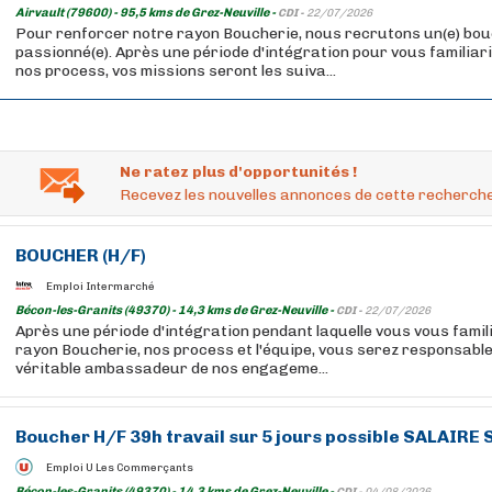
Airvault (79600) - 95,5 kms de Grez-Neuville -
CDI -
22/07/2026
Pour renforcer notre rayon Boucherie, nous recrutons un(e) bou
passionné(e). Après une période d'intégration pour vous familiari
nos process, vos missions seront les suiva...
Ne ratez plus d'opportunités !
Recevez les nouvelles annonces de cette recherche
BOUCHER
(H/F)
Emploi Intermarché
Bécon-les-Granits (49370) - 14,3 kms de Grez-Neuville -
CDI -
22/07/2026
Après une période d'intégration pendant laquelle vous vous famil
rayon Boucherie, nos process et l'équipe, vous serez responsable
véritable ambassadeur de nos engageme...
Boucher
H/F 39h travail sur 5 jours possible SALAIRE
Emploi U Les Commerçants
Bécon-les-Granits (49370) - 14,3 kms de Grez-Neuville -