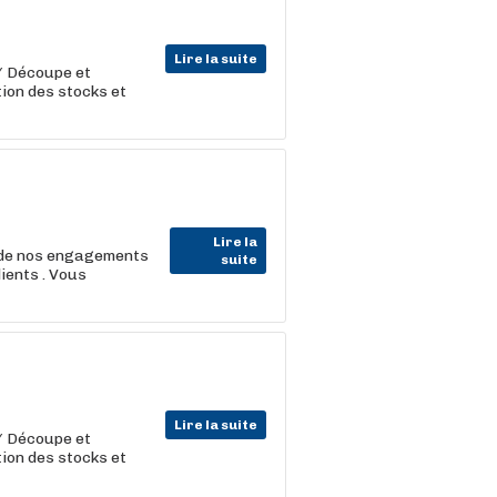
Lire la suite
/ Découpe et
ion des stocks et
Lire la
 de nos engagements
suite
ients . Vous
Lire la suite
/ Découpe et
ion des stocks et