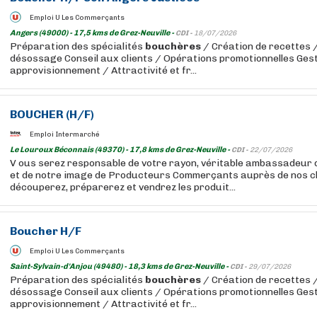
Emploi U Les Commerçants
Angers (49000) - 17,5 kms de Grez-Neuville -
CDI -
18/07/2026
Préparation des spécialités
bouchères
/ Création de recettes 
désossage Conseil aux clients / Opérations promotionnelles Gest
approvisionnement / Attractivité et fr...
BOUCHER
(H/F)
Emploi Intermarché
Le Louroux Béconnais (49370) - 17,8 kms de Grez-Neuville -
CDI -
22/07/2026
V ous serez responsable de votre rayon, véritable ambassadeur
et de notre image de Producteurs Commerçants auprès de nos cl
découperez, préparerez et vendrez les produit...
Boucher
H/F
Emploi U Les Commerçants
Saint-Sylvain-d'Anjou (49480) - 18,3 kms de Grez-Neuville -
CDI -
29/07/2026
Préparation des spécialités
bouchères
/ Création de recettes 
désossage Conseil aux clients / Opérations promotionnelles Gest
approvisionnement / Attractivité et fr...