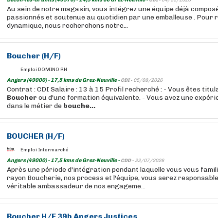
CDI -
04/08/2026
Au sein de notre magasin, vous intégrez une équipe déjà compos
passionnés et soutenue au quotidien par une emballeuse . Pour 
dynamique, nous recherchons notre...
Boucher
(H/F)
Emploi DOMINO RH
Angers (49000) - 17,5 kms de Grez-Neuville -
CDI -
05/08/2026
Contrat : CDI Salaire : 13 à 15 Profil recherché : - Vous êtes tit
Boucher
ou d'une formation équivalente. - Vous avez une expéri
dans le métier de
bouche...
BOUCHER
(H/F)
Emploi Intermarché
Angers (49000) - 17,5 kms de Grez-Neuville -
CDD -
22/07/2026
Après une période d'intégration pendant laquelle vous vous famil
rayon Boucherie, nos process et l'équipe, vous serez responsable
véritable ambassadeur de nos engageme...
Boucher
H/F 39h Angers Justices