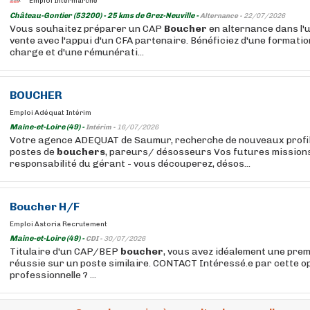
Emploi Intermarché
Château-Gontier (53200) - 25 kms de Grez-Neuville -
Alternance -
22/07/2026
Vous souhaitez préparer un CAP
Boucher
en alternance dans l'u
vente avec l'appui d'un CFA partenaire. Bénéficiez d'une formatio
charge et d'une rémunérati...
BOUCHER
Emploi Adéquat Intérim
Maine-et-Loire (49) -
Intérim -
16/07/2026
Votre agence ADEQUAT de Saumur, recherche de nouveaux profil
postes de
bouchers
, pareurs/ désosseurs Vos futures missions
responsabilité du gérant - vous découperez, désos...
Boucher
H/F
Emploi Astoria Recrutement
Maine-et-Loire (49) -
CDI -
30/07/2026
Titulaire d'un CAP/BEP
boucher
, vous avez idéalement une pre
réussie sur un poste similaire. CONTACT Intéressé.e par cette o
professionnelle ? ...