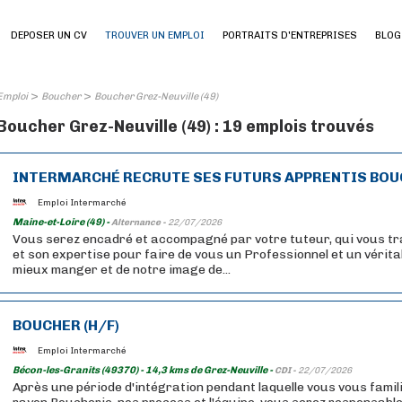
DEPOSER UN CV
TROUVER UN EMPLOI
PORTRAITS D'ENTREPRISES
BLOG
>
>
Emploi
Boucher
Boucher Grez-Neuville (49)
Boucher Grez-Neuville (49) : 19 emplois trouvés
INTERMARCHÉ RECRUTE SES FUTURS APPRENTIS BOU
Emploi Intermarché
Maine-et-Loire (49) -
Alternance -
22/07/2026
Vous serez encadré et accompagné par votre tuteur, qui vous t
et son expertise pour faire de vous un Professionnel et un véri
mieux manger et de notre image de...
BOUCHER (H/F)
Emploi Intermarché
Bécon-les-Granits (49370) - 14,3 kms de Grez-Neuville -
CDI -
22/07/2026
Après une période d'intégration pendant laquelle vous vous famil