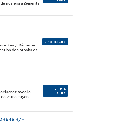
r de nos engagements
Lire la suite
recettes / Découpe
estion des stocks et
Lire la
iariserez avec le
suite
 de votre rayon,
CHERS
H/F