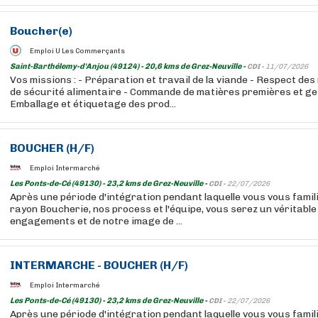
Boucher
(e)
Emploi U Les Commerçants
Saint-Barthélemy-d'Anjou (49124) - 20,6 kms de Grez-Neuville -
CDI -
11/07/2026
Vos missions : - Préparation et travail de la viande - Respect de
de sécurité alimentaire - Commande de matières premières et ges
Emballage et étiquetage des prod...
BOUCHER
(H/F)
Emploi Intermarché
Les Ponts-de-Cé (49130) - 23,2 kms de Grez-Neuville -
CDI -
22/07/2026
Après une période d'intégration pendant laquelle vous vous famil
rayon Boucherie, nos process et l'équipe, vous serez un véritab
engagements et de notre image de ...
INTERMARCHE -
BOUCHER
(H/F)
Emploi Intermarché
Les Ponts-de-Cé (49130) - 23,2 kms de Grez-Neuville -
CDI -
22/07/2026
Après une période d'intégration pendant laquelle vous vous famil