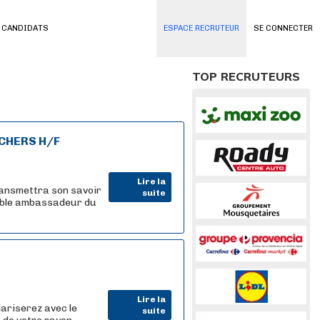
 CANDIDATS
ESPACE RECRUTEUR
SE CONNECTER
TOP RECRUTEURS
CHERS H/F
Lire la
ransmettra son savoir
suite
table ambassadeur du
Lire la
iariserez avec le
suite