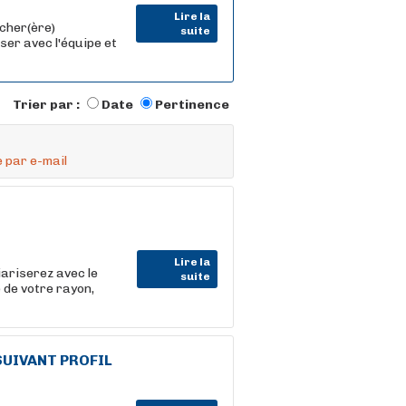
Lire la
cher(ère)
suite
ser avec l'équipe et
Trier par :
Date
Pertinence
 par e-mail
Lire la
iariserez avec le
suite
 de votre rayon,
 SUIVANT PROFIL