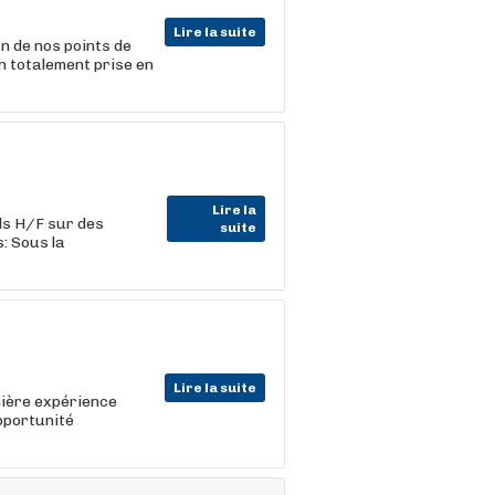
Lire la suite
n de nos points de
n totalement prise en
Lire la
s H/F sur des
suite
: Sous la
Lire la suite
mière expérience
pportunité