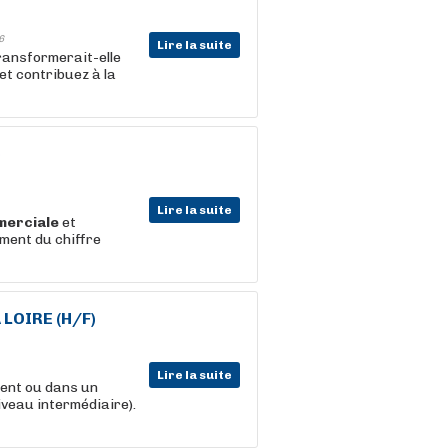
6
Lire la suite
ransformerait-elle
et contribuez à la
)
Lire la suite
erciale
et
ment du chiffre
A LOIRE (H/F)
Lire la suite
lent ou dans un
iveau intermédiaire).