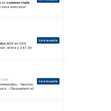
e et
commerciale
e vous avez pour
Lire la suite
l
(e) ADV en CDD
on : entre 1 147.30
7/2026
Lire la suite
 commandes. - Gestion
eurs. - Classement et