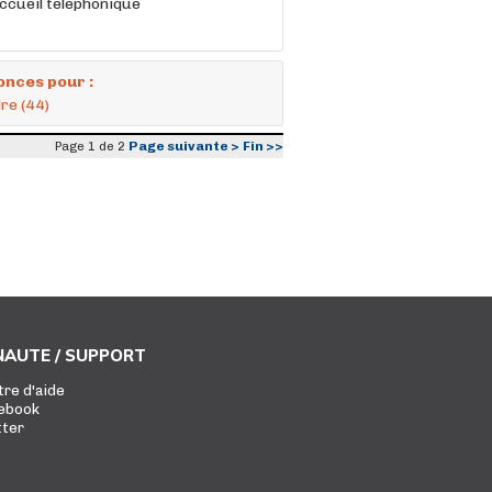
ccueil téléphonique
onces pour :
re (44)
Page suivante >
Fin >>
Page 1 de 2
AUTE / SUPPORT
tre d'aide
ebook
tter