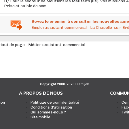
H/F sur le secteur de Moutiers les Maufaits (85). Vos missions A
Prise et saisie de com...
Soyez le premier à consulter les nouvelles ann
Emploi assistant commercial - La Chapelle-sur-Erd
Haut de page - Métier assistant-commercial
Copyright 2000-2026 Distrijob
A PROPOS DE NOUS
COMMUN
ion
Politique de confidentialité
Cen
Conditions d'utilisation
Fac
Qui sommes-nous ?
Twi
Site mobile