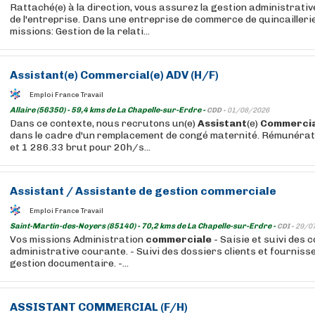
Rattaché(e) à la direction, vous assurez la gestion administrativ
de l'entreprise. Dans une entreprise de commerce de quincailleri
missions: Gestion de la relati...
Assistant
(e)
Commercial
(e) ADV (H/F)
Emploi France Travail
Allaire (56350) - 59,4 kms de La Chapelle-sur-Erdre -
CDD -
01/08/2026
Dans ce contexte, nous recrutons un(e)
Assistant
(e)
Commercia
dans le cadre d'un remplacement de congé maternité. Rémunérati
et 1 286.33 brut pour 20h/s...
Assistant
/
Assistante
de gestion
commerciale
Emploi France Travail
Saint-Martin-des-Noyers (85140) - 70,2 kms de La Chapelle-sur-Erdre -
CDI -
29/0
Vos missions Administration
commerciale
- Saisie et suivi des
administrative courante. - Suivi des dossiers clients et fourniss
gestion documentaire. -...
ASSISTANT
COMMERCIAL
(F/H)