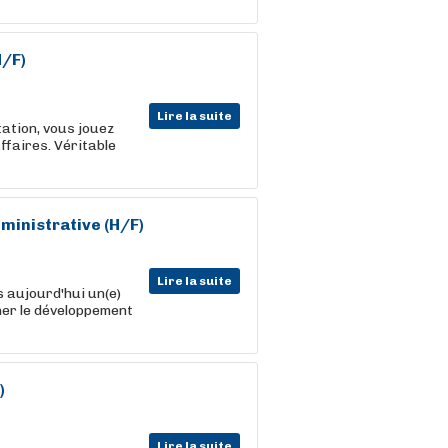
H/F)
Lire la suite
itation, vous jouez
affaires. Véritable
ministrative (H/F)
Lire la suite
 aujourd'hui un(e)
er le développement
)
Lire la suite