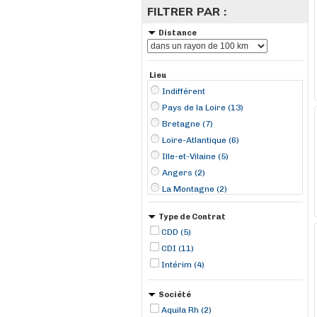
FILTRER PAR :
Distance
Lieu
Indifférent
Pays de la Loire (13)
Bretagne (7)
Loire-Atlantique (6)
Ille-et-Vilaine (5)
Angers (2)
La Montagne (2)
Nantes (2)
Type de Contrat
Allaire (1)
CDD (5)
Chartres-de-Bretagne (1)
CDI (11)
Cheix-en-Retz (1)
Intérim (4)
Guichen (1)
Le Lion-d'Angers (1)
Société
Les Cerqueux (1)
Aquila Rh (2)