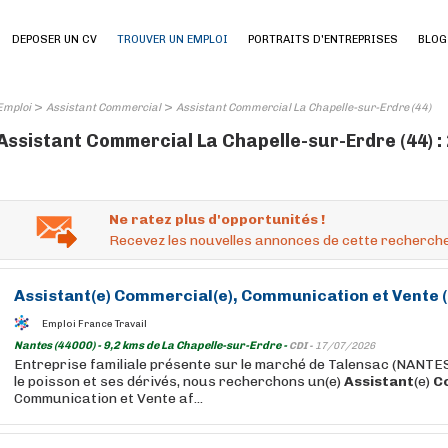
DEPOSER UN CV
TROUVER UN EMPLOI
PORTRAITS D'ENTREPRISES
BLOG
>
>
Emploi
Assistant Commercial
Assistant Commercial La Chapelle-sur-Erdre (44)
Assistant Commercial La Chapelle-sur-Erdre (44) :
Ne ratez plus d'opportunités !
Recevez les nouvelles annonces de cette recherche
Assistant
(e)
Commercial
(e), Communication et Vente 
Emploi France Travail
Nantes (44000) - 9,2 kms de La Chapelle-sur-Erdre -
CDI -
17/07/2026
Entreprise familiale présente sur le marché de Talensac (NANTES
le poisson et ses dérivés, nous recherchons un(e)
Assistant
(e)
C
Communication et Vente af...