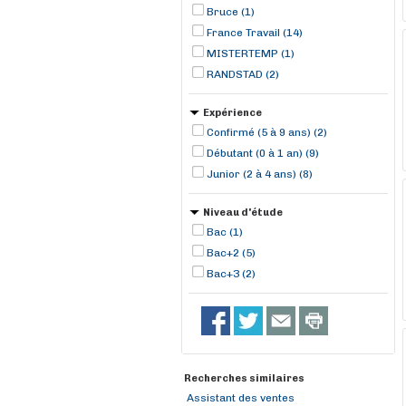
Montrevault (1)
Bruce (1)
France Travail (14)
MISTERTEMP (1)
RANDSTAD (2)
Expérience
Confirmé (5 à 9 ans) (2)
Débutant (0 à 1 an) (9)
Junior (2 à 4 ans) (8)
Niveau d'étude
Bac (1)
Bac+2 (5)
Bac+3 (2)
Recherches similaires
Assistant des ventes