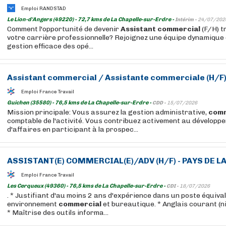
Emploi RANDSTAD
Le Lion-d'Angers (49220) - 72,7 kms de La Chapelle-sur-Erdre -
Intérim -
24/07/202
Comment l'opportunité de devenir
Assistant
commercial
(F/H) t
votre carrière professionnelle? Rejoignez une équipe dynamique 
gestion efficace des opé...
Assistant
commercial
/
Assistante
commerciale
(H/F
Emploi France Travail
Guichen (35580) - 76,5 kms de La Chapelle-sur-Erdre -
CDD -
15/07/2026
Mission principale: Vous assurez la gestion administrative,
comm
comptable de l'activité. Vous contribuez activement au développe
d'affaires en participant à la prospec...
ASSISTANT
(E)
COMMERCIAL
(E)/ADV (H/F) - PAYS DE L
Emploi France Travail
Les Cerqueux (49360) - 76,5 kms de La Chapelle-sur-Erdre -
CDI -
18/07/2026
. * Justifiant d'au moins 2 ans d'expérience dans un poste équiva
environnement
commercial
et bureautique. * Anglais courant (n
* Maîtrise des outils informa...