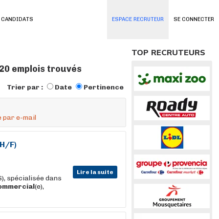
 CANDIDATS
ESPACE RECRUTEUR
SE CONNECTER
TOP RECRUTEURS
 20 emplois trouvés
Trier par :
Date
Pertinence
 par e-mail
(H/F)
Lire la suite
), spécialisée dans
ommercial
(e),