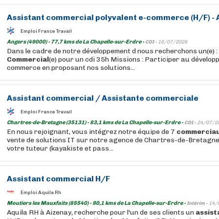
Assistant
commercial
polyvalent e-commerce (H/F) - 
Emploi France Travail
Angers (49000) - 77,7 kms de La Chapelle-sur-Erdre -
CDI -
16/07/2026
Dans le cadre de notre développement d nous recherchons un(e) :
Commercial
(e) pour un cdi 35h Missions : Participer au dévelop
commerce en proposant nos solutions...
Assistant
commercial
/
Assistante
commerciale
Emploi France Travail
Chartres-de-Bretagne (35131) - 83,1 kms de La Chapelle-sur-Erdre -
CDI -
24/07/2
En nous rejoignant, vous intégrez notre équipe de 7
commercia
vente de solutions IT sur notre agence de Chartres-de-Bretagne
votre tuteur (kayakiste et pass...
Assistant
commercial
H/F
Emploi Aquila Rh
Moutiers les Mauxfaits (85540) - 90,1 kms de La Chapelle-sur-Erdre -
Intérim -
14/
Aquila RH à Aizenay, recherche pour l'un de ses clients un
assist