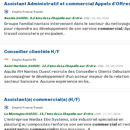
Assistant
Administratif et
commercial
Appels d'Offres
Emploi France Travail
Nantes (44000) - 9,2 kms de La Chapelle-sur-Erdre -
CDI -
04/08/2026
Groupe familial nantais intervenant dans le secteur du nettoyage
pour répondre au développement de son service
commercial
/App
travail consistera principalem...
Conseiller clientèle H/F
Emploi Aquila Rh
Saint-Herblain (44800) - 12,3 kms de La Chapelle-sur-Erdre -
CDI -
05/08/2026
Aquila RH Nantes Ouest recrute des Conseillers Clients Débutan
accompagner le développement d'un acteur majeur de la relation c
secteur bancaire. Aucune expérience en ba...
Assistant
(e)
commercial
(e) (H/F)
Emploi France Travail
La Montagne (44620) - 15,7 kms de La Chapelle-sur-Erdre -
CDI -
17/07/2026
L'entreprise Niedax Ebo Systems, site industriel spécialisé en
plasturgie/composites renforce son service
commercial
et rec
assistant
(e)
commercial
(e) Vos missions : A...