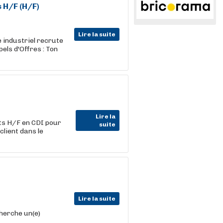
 H/F (H/F)
Lire la suite
 industriel recrute
els d'Offres : Ton
Lire la
ts H/F en CDI pour
suite
lient dans le
Lire la suite
herche un(e)