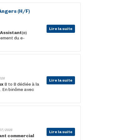
Angers (H/F)
Lire la suite
Assistant
(e)
pement du e-
026
Lire la suite
ux
B to B dédiée à la
. En binôme avec
07/2026
Lire la suite
ant
commercial