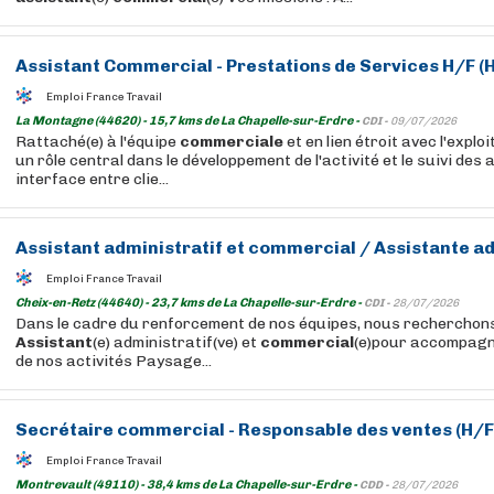
Assistant
Commercial
- Prestations de Services H/F (
Emploi France Travail
La Montagne (44620) - 15,7 kms de La Chapelle-sur-Erdre -
CDI -
09/07/2026
Rattaché(e) à l'équipe
commerciale
et en lien étroit avec l'explo
un rôle central dans le développement de l'activité et le suivi des 
interface entre clie...
Assistant
administratif et
commercial
/
Assistante
ad
Emploi France Travail
Cheix-en-Retz (44640) - 23,7 kms de La Chapelle-sur-Erdre -
CDI -
28/07/2026
Dans le cadre du renforcement de nos équipes, nous recherchons
Assistant
(e) administratif(ve) et
commercial
(e)pour accompagn
de nos activités Paysage...
Secrétaire
commercial
- Responsable des ventes (H/F
Emploi France Travail
Montrevault (49110) - 38,4 kms de La Chapelle-sur-Erdre -
CDD -
28/07/2026