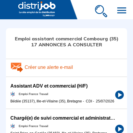
menu
Emploi assistant commercial Combourg (35)
17 ANNONCES A CONSULTER
Créer une alerte e-mail
Assistant ADV et commercial (H/F)
Emploi France Travail
Bédée (35137), Ille-et-Vilaine (35), Bretagne
-
CDI
-
25/07/2026
Chargé(e) de suivi commercial et administration des ventes (H/F)
Emploi France Travail