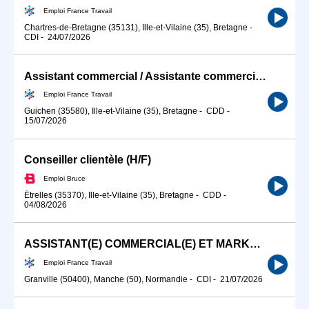
Emploi France Travail
Chartres-de-Bretagne (35131), Ille-et-Vilaine (35), Bretagne
-
CDI
-
24/07/2026
Assistant commercial / Assistante commerciale (H/F)
Emploi France Travail
Guichen (35580), Ille-et-Vilaine (35), Bretagne
-
CDD
-
15/07/2026
Conseiller clientèle (H/F)
Emploi Bruce
Étrelles (35370), Ille-et-Vilaine (35), Bretagne
-
CDD
-
04/08/2026
ASSISTANT(E) COMMERCIAL(E) ET MARKETING (H/F)
Emploi France Travail
Granville (50400), Manche (50), Normandie
-
CDI
-
21/07/2026