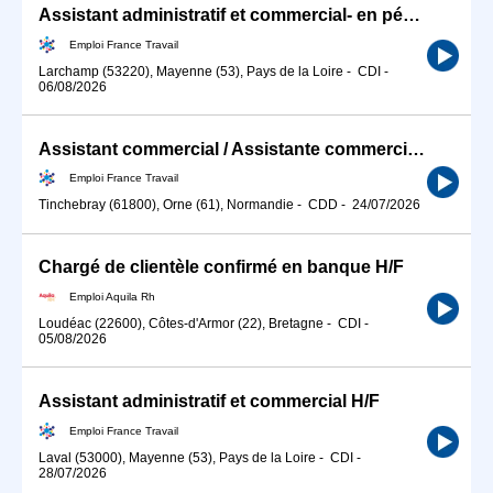
Assistant administratif et commercial- en pépinières (H/F)
Emploi France Travail
Larchamp (53220), Mayenne (53), Pays de la Loire
-
CDI
-
06/08/2026
Assistant commercial / Assistante commerciale (H/F)
Emploi France Travail
Tinchebray (61800), Orne (61), Normandie
-
CDD
-
24/07/2026
Chargé de clientèle confirmé en banque H/F
Emploi Aquila Rh
Loudéac (22600), Côtes-d'Armor (22), Bretagne
-
CDI
-
05/08/2026
Assistant administratif et commercial H/F
Emploi France Travail
Laval (53000), Mayenne (53), Pays de la Loire
-
CDI
-
28/07/2026