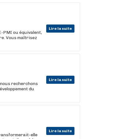
Lire la suite
-PMI ou équivalent,
re. Vous maîtrisez
Lire la suite
, nous recherchons
 développement du
Lire la suite
ransformerait-elle