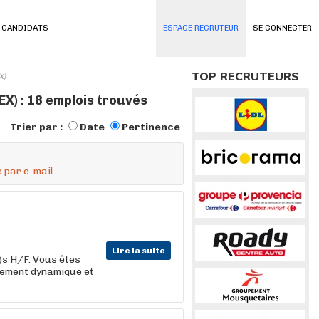
 CANDIDATS
ESPACE RECRUTEUR
SE CONNECTER
TOP RECRUTEURS
X)
) : 18 emplois trouvés
Trier par :
Date
Pertinence
 par e-mail
Lire la suite
e)s H/F. Vous êtes
nnement dynamique et