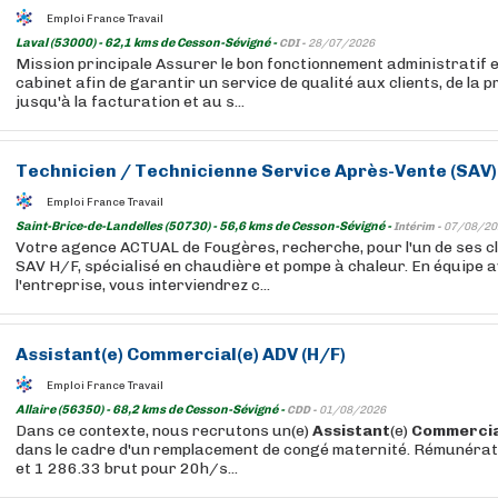
Emploi France Travail
Laval (53000) - 62,1 kms de Cesson-Sévigné -
CDI -
28/07/2026
Mission principale Assurer le bon fonctionnement administratif 
cabinet afin de garantir un service de qualité aux clients, de la p
jusqu'à la facturation et au s...
Technicien / Technicienne Service Après-Vente (SAV) 
Emploi France Travail
Saint-Brice-de-Landelles (50730) - 56,6 kms de Cesson-Sévigné -
Intérim -
07/08/20
Votre agence ACTUAL de Fougères, recherche, pour l'un de ses cl
SAV H/F, spécialisé en chaudière et pompe à chaleur. En équipe a
l'entreprise, vous interviendrez c...
Assistant
(e)
Commercial
(e) ADV (H/F)
Emploi France Travail
Allaire (56350) - 68,2 kms de Cesson-Sévigné -
CDD -
01/08/2026
Dans ce contexte, nous recrutons un(e)
Assistant
(e)
Commercia
dans le cadre d'un remplacement de congé maternité. Rémunérati
et 1 286.33 brut pour 20h/s...