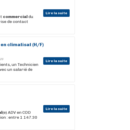
Lire la suite
et
commercial
du
rise de contact
en climatisat (H/F)
26
Lire la suite
ients, un Technicien
vec un salarié de
Lire la suite
l
(e) ADV en CDD
on : entre 1 147.30