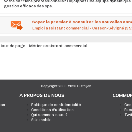
votre carrière professionnelle? Rejoignez une équipe dynamique 
gestion efficace des opé...
Soyez le premier à consulter les nouvelles ann
Emploi assistant commercial - Cesson-Sévigné (3
Haut de page - Métier assistant-commercial
Copyright 2000-2026 Distrijob
A PROPOS DE NOUS
COMMUN
ion
Politique de confidentialité
Cen
Conditions d'utilisation
Fac
Qui sommes-nous ?
Twi
Site mobile