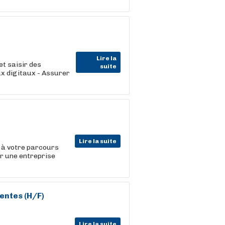
Lire la
et saisir des
suite
x digitaux - Assurer
Lire la suite
n à votre parcours
ur une entreprise
entes (H/F)
Lire la suite