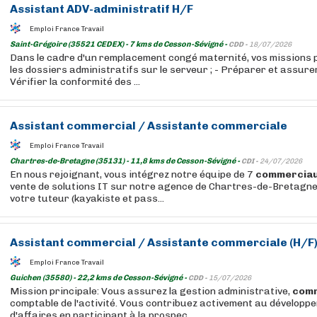
Assistant
ADV-administratif H/F
Emploi France Travail
Saint-Grégoire (35521 CEDEX) - 7 kms de Cesson-Sévigné -
CDD -
18/07/2026
Dans le cadre d'un remplacement congé maternité, vos missions p
les dossiers administratifs sur le serveur ; - Préparer et assurer l
Vérifier la conformité des ...
Assistant
commercial
/
Assistante
commerciale
Emploi France Travail
Chartres-de-Bretagne (35131) - 11,8 kms de Cesson-Sévigné -
CDI -
24/07/2026
En nous rejoignant, vous intégrez notre équipe de 7
commercia
vente de solutions IT sur notre agence de Chartres-de-Bretagne
votre tuteur (kayakiste et pass...
Assistant
commercial
/
Assistante
commerciale
(H/F
Emploi France Travail
Guichen (35580) - 22,2 kms de Cesson-Sévigné -
CDD -
15/07/2026
Mission principale: Vous assurez la gestion administrative,
comm
comptable de l'activité. Vous contribuez activement au développe
d'affaires en participant à la prospec...