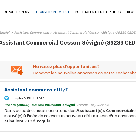
DEPOSER UN CV
TROUVER UN EMPLOI
PORTRAITS D'ENTREPRISES
BLOG
>
>
Emploi
Assistant Commercial
Assistant Commercial Cesson-Sévigné (35236 CEDE
Assistant Commercial Cesson-Sévigné (35236 CEDEX
Ne ratez plus d'opportunités !
Recevez les nouvelles annonces de cette recherche
Assistant
commercial
H/F
Emploi MISTERTEMP
Rennes (35000) - 5,4 kms de Cesson-Sévigné -
Intérim -
05/08/2026
Dans ce cadre, nous recrutons des
Assistant
(e)s
Commercial
(
motivé(e) à l'idée de relever un nouveau défi au sein d'un enviro
stimulant ? Pré-requis...