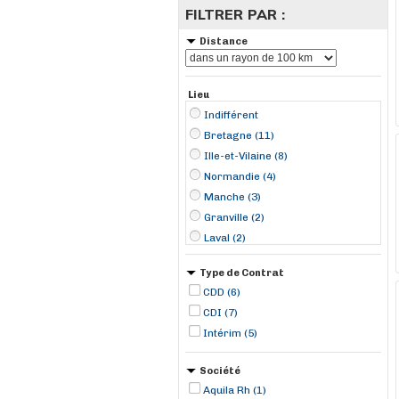
FILTRER PAR :
Distance
Lieu
Indifférent
Bretagne (11)
Ille-et-Vilaine (8)
Normandie (4)
Manche (3)
Granville (2)
Laval (2)
Saint-Brice-en-Coglès (2)
Type de Contrat
Allaire (1)
CDD (6)
Bédée (1)
CDI (7)
Chartres-de-Bretagne (1)
Intérim (5)
Guichen (1)
Le Lion-d'Angers (1)
Société
Loudéac (1)
Aquila Rh (1)