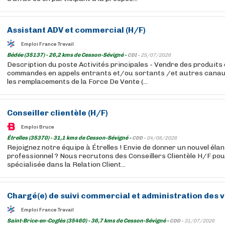
Assistant
ADV et
commercial
(H/F)
Emploi France Travail
Bédée (35137) - 26,2 kms de Cesson-Sévigné -
CDI -
25/07/2026
Description du poste Activités principales - Vendre des produits 
commandes en appels entrants et/ou sortants /et autres canau
les remplacements de la Force De Vente (...
Conseiller clientèle (H/F)
Emploi Bruce
Étrelles (35370) - 31,1 kms de Cesson-Sévigné -
CDD -
04/08/2026
Rejoignez notre équipe à Étrelles ! Envie de donner un nouvel éla
professionnel ? Nous recrutons des Conseillers Clientèle H/F po
spécialisée dans la Relation Client...
Chargé(e) de suivi
commercial
et administration des v
Emploi France Travail
Saint-Brice-en-Coglès (35460) - 36,7 kms de Cesson-Sévigné -
CDD -
31/07/2026