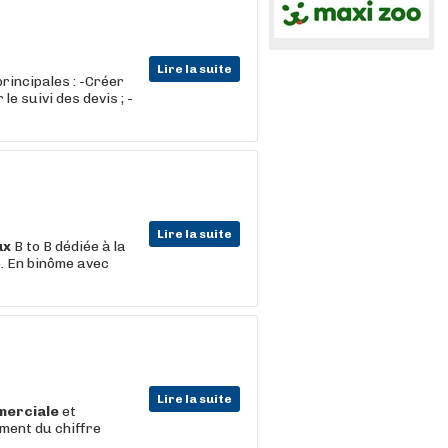
Lire la suite
rincipales : -Créer
e suivi des devis ; -
Lire la suite
ux
B to B dédiée à la
. En binôme avec
)
Lire la suite
erciale
et
ment du chiffre