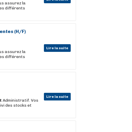
ous assurez la
les différents
entes (H/F)
Lire la suite
ous assurez la
les différents
Lire la suite
t
Administratif. Vos
ivi des stocks et