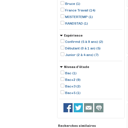
Plumelin (1)
Bruce (1)
France Travail (14)
MISTERTEMP (1)
RANDSTAD (1)
Expérience
Confirmé (5 à 9 ans) (2)
Débutant (0 à 1 an) (5)
Junior (2 à 4 ans) (7)
Niveau d'étude
Bac (1)
Bac+2 (9)
Bac+3 (2)
Bac+5 (1)
Recherches similaires