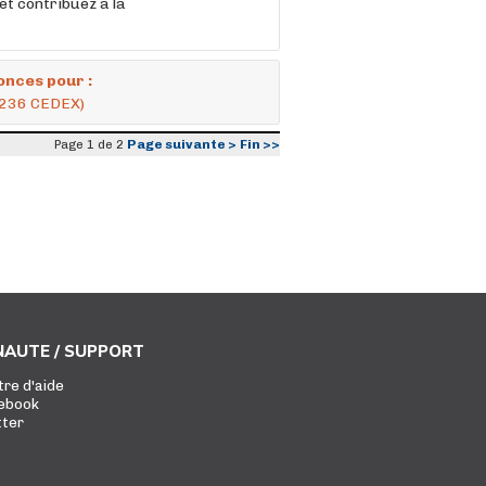
et contribuez à la
onces pour :
5236 CEDEX)
Page suivante >
Fin >>
Page 1 de 2
AUTE / SUPPORT
tre d'aide
ebook
tter