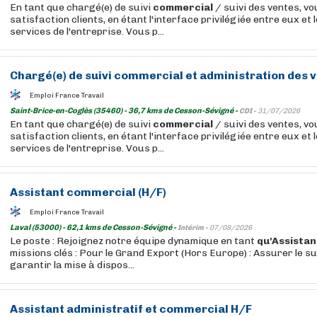
En tant que chargé(e) de suivi
commercial
/ suivi des ventes, v
satisfaction clients, en étant l'interface privilégiée entre eux et 
services de l'entreprise. Vous p...
Chargé(e) de suivi
commercial
et administration des v
Emploi France Travail
Saint-Brice-en-Coglès (35460) - 36,7 kms de Cesson-Sévigné -
CDI -
31/07/2026
En tant que chargé(e) de suivi
commercial
/ suivi des ventes, v
satisfaction clients, en étant l'interface privilégiée entre eux et 
services de l'entreprise. Vous p...
Assistant
commercial
(H/F)
Emploi France Travail
Laval (53000) - 62,1 kms de Cesson-Sévigné -
Intérim -
07/08/2026
Le poste : Rejoignez notre équipe dynamique en tant
qu'Assistan
missions clés : Pour le Grand Export (Hors Europe) : Assurer le su
garantir la mise à dispos...
Assistant
administratif et
commercial
H/F