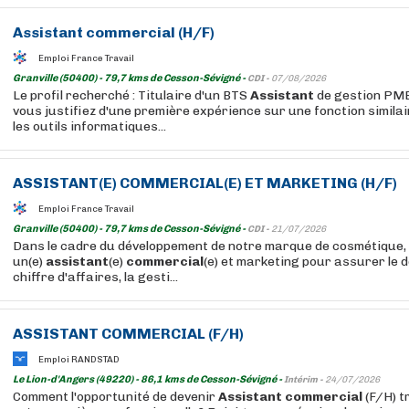
Assistant
commercial
(H/F)
Emploi France Travail
Granville (50400) - 79,7 kms de Cesson-Sévigné -
CDI -
07/08/2026
Le profil recherché : Titulaire d'un BTS
Assistant
de gestion PME
vous justifiez d'une première expérience sur une fonction similai
les outils informatiques...
ASSISTANT
(E)
COMMERCIAL
(E) ET MARKETING (H/F)
Emploi France Travail
Granville (50400) - 79,7 kms de Cesson-Sévigné -
CDI -
21/07/2026
Dans le cadre du développement de notre marque de cosmétique
un(e)
assistant
(e)
commercial
(e) et marketing pour assurer le
chiffre d'affaires, la gesti...
ASSISTANT
COMMERCIAL
(F/H)
Emploi RANDSTAD
Le Lion-d'Angers (49220) - 86,1 kms de Cesson-Sévigné -
Intérim -
24/07/2026
Comment l'opportunité de devenir
Assistant
commercial
(F/H) t