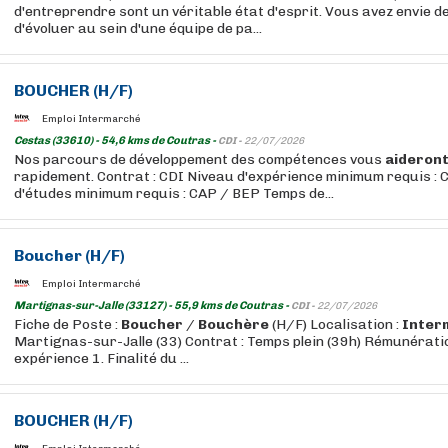
d'entreprendre sont un véritable état d'esprit. Vous avez envie de
d'évoluer au sein d'une équipe de pa...
BOUCHER
(H/F)
Emploi Intermarché
Cestas (33610) - 54,6 kms de Coutras -
CDI -
22/07/2026
Nos parcours de développement des compétences vous
aideron
rapidement. Contrat : CDI Niveau d'expérience minimum requis : 
d'études minimum requis : CAP / BEP Temps de...
Boucher
(H/F)
Emploi Intermarché
Martignas-sur-Jalle (33127) - 55,9 kms de Coutras -
CDI -
22/07/2026
Fiche de Poste :
Boucher
/
Bouchère
(H/F) Localisation :
Inter
Martignas-sur-Jalle (33) Contrat : Temps plein (39h) Rémunération
expérience 1. Finalité du ...
BOUCHER
(H/F)