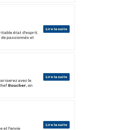
Lire la suite
itable état d'esprit.
e de passionnés et
Lire la suite
iariserez avec le
 Chef
Boucher
, en
Lire la suite
e et l'envie