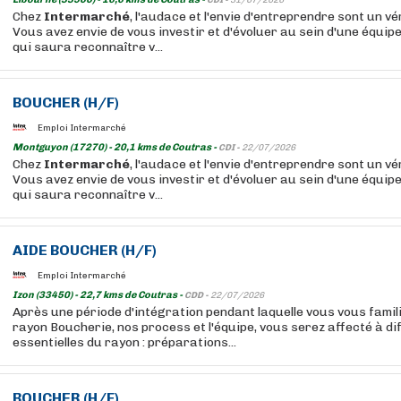
CDI -
31/07/2026
Chez
Intermarché
, l'audace et l'envie d'entreprendre sont un vér
Vous avez envie de vous investir et d'évoluer au sein d'une équip
qui saura reconnaître v...
BOUCHER
(H/F)
Emploi Intermarché
Montguyon (17270) - 20,1 kms de Coutras -
CDI -
22/07/2026
Chez
Intermarché
, l'audace et l'envie d'entreprendre sont un vér
Vous avez envie de vous investir et d'évoluer au sein d'une équip
qui saura reconnaître v...
AIDE
BOUCHER
(H/F)
Emploi Intermarché
Izon (33450) - 22,7 kms de Coutras -
CDD -
22/07/2026
Après une période d'intégration pendant laquelle vous vous famil
rayon Boucherie, nos process et l'équipe, vous serez affecté à d
essentielles du rayon : préparations...
BOUCHER
(H/F)