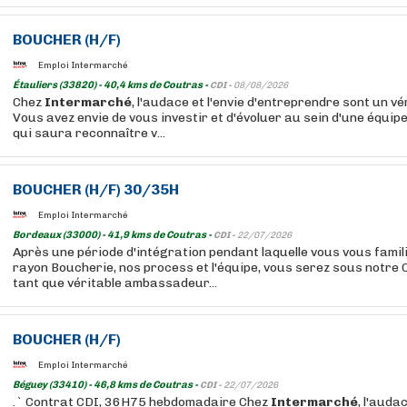
BOUCHER
(H/F)
Emploi Intermarché
Étauliers (33820) - 40,4 kms de Coutras -
CDI -
08/08/2026
Chez
Intermarché
, l'audace et l'envie d'entreprendre sont un vér
Vous avez envie de vous investir et d'évoluer au sein d'une équip
qui saura reconnaître v...
BOUCHER
(H/F) 30/35H
Emploi Intermarché
Bordeaux (33000) - 41,9 kms de Coutras -
CDI -
22/07/2026
Après une période d'intégration pendant laquelle vous vous famil
rayon Boucherie, nos process et l'équipe, vous serez sous notre
tant que véritable ambassadeur...
BOUCHER
(H/F)
Emploi Intermarché
Béguey (33410) - 46,8 kms de Coutras -
CDI -
22/07/2026
.` Contrat CDI, 36H75 hebdomadaire Chez
Intermarché
, l'audac