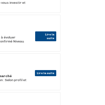
 vous investir et
Lire la
t
à évoluer
suite
Confirmé Niveau
Lire la suite
marché
 : Selon profil et