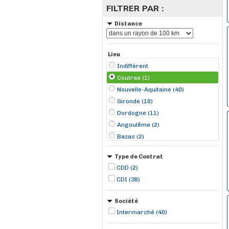
FILTRER PAR :
Distance
Lieu
Indifférent
Coutras (1)
Nouvelle-Aquitaine (40)
Gironde (18)
Dordogne (11)
Angoulême (2)
Bazas (2)
Lalinde (2)
Type de Contrat
Linars (2)
CDD (2)
Neuvic-sur-l'Isle (2)
CDI (38)
Saucats (2)
Trélissac (2)
Société
Étauliers (2)
Intermarché (40)
Artigues-près-Bordeaux (1)