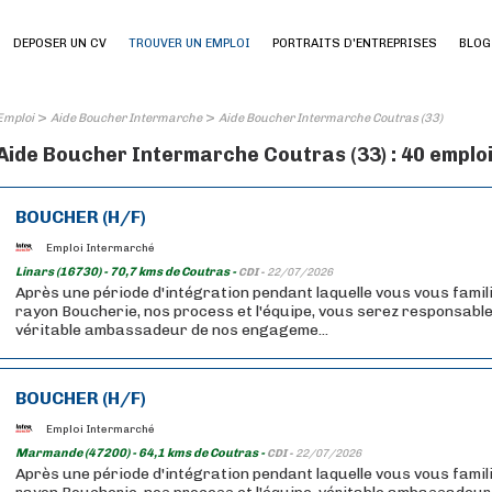
DEPOSER UN CV
TROUVER UN EMPLOI
PORTRAITS D'ENTREPRISES
BLOG
>
>
Emploi
Aide Boucher Intermarche
Aide Boucher Intermarche Coutras (33)
Aide Boucher Intermarche Coutras (33) : 40 emplo
BOUCHER (H/F)
Emploi Intermarché
Linars (16730) - 70,7 kms de Coutras -
CDI -
22/07/2026
Après une période d'intégration pendant laquelle vous vous famil
rayon Boucherie, nos process et l'équipe, vous serez responsable
véritable ambassadeur de nos engageme...
BOUCHER (H/F)
Emploi Intermarché
Marmande (47200) - 64,1 kms de Coutras -
CDI -
22/07/2026
Après une période d'intégration pendant laquelle vous vous famil