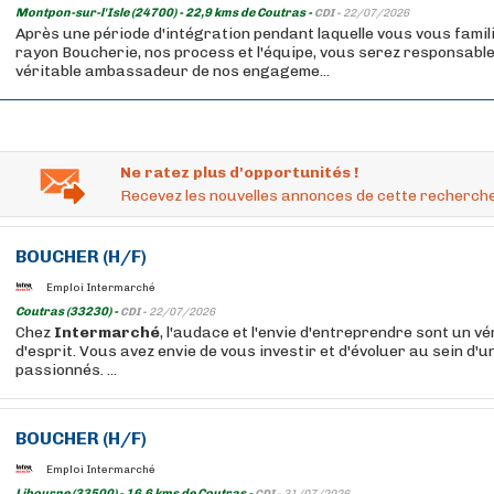
Montpon-sur-l'Isle (24700) - 22,9 kms de Coutras -
CDI -
22/07/2026
Après une période d'intégration pendant laquelle vous vous famil
rayon Boucherie, nos process et l'équipe, vous serez responsable
véritable ambassadeur de nos engageme...
Ne ratez plus d'opportunités !
Recevez les nouvelles annonces de cette recherche
BOUCHER
(H/F)
Emploi Intermarché
Coutras (33230) -
CDI -
22/07/2026
Chez
Intermarché
, l'audace et l'envie d'entreprendre sont un vé
d'esprit. Vous avez envie de vous investir et d'évoluer au sein d'
passionnés. ...
BOUCHER
(H/F)
Emploi Intermarché
Libourne (33500) - 16,6 kms de Coutras -