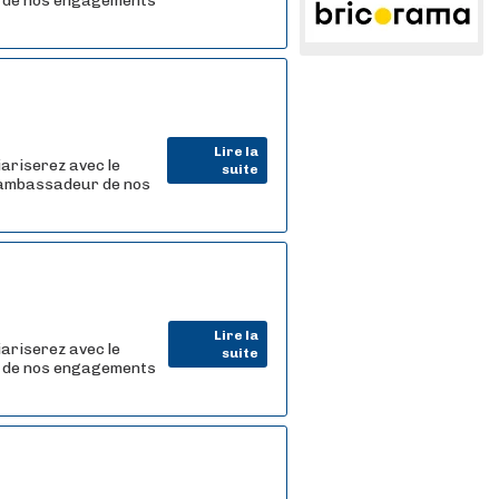
r de nos engagements
Lire la
iariserez avec le
suite
e ambassadeur de nos
Lire la
iariserez avec le
suite
r de nos engagements