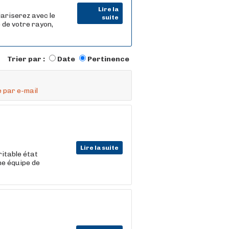
Lire la
iariserez avec le
suite
 de votre rayon,
Trier par :
Date
Pertinence
 par e-mail
Lire la suite
ritable état
une équipe de