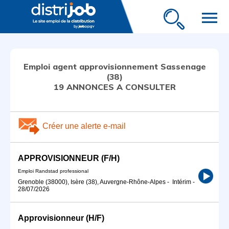
menu
Emploi agent approvisionnement Sassenage
(38)
19 ANNONCES A CONSULTER
Créer une alerte e-mail
APPROVISIONNEUR (F/H)
Emploi Randstad professional
Grenoble (38000), Isère (38), Auvergne-Rhône-Alpes
-
Intérim
-
28/07/2026
Approvisionneur (H/F)